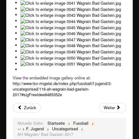
View the embedded image gallery online at:
http://www.tsv-ringelai.de/index.php/fussball/f-jugend/2-
uncategorised/116-ah-wagrain-bad-gastein-
2017#sigFreeIdee8485352e
Zurück
Weiter
Aktuelle Seite:
Startseite
Fussball
--- > F. Jugend
Uncategorised
AH Wagrain/ Bad Gastein 2017