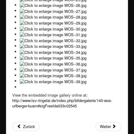
View the embedded image gallery online at:
http://www.tsv-ringelai.de/index.php/bildergalerie/140-wos-
urlberger-buam#sigFreeIda033c02545
Zurück
Weiter