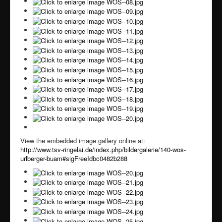
View the embedded image gallery online at:
http://www.tsv-ringelai.de/index.php/bildergalerie/140-wos-
urlberger-buam#sigFreeIdbc0482b288