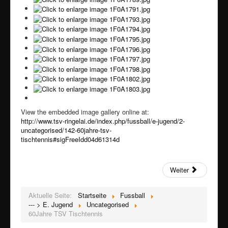
View the embedded image gallery online at:
http://www.tsv-ringelai.de/index.php/fussball/e-jugend/2-
uncategorised/142-60jahre-tsv-
tischtennis#sigFreeIdd04d61314d
Weiter
Aktuelle Seite:
Startseite
Fussball
--- > E. Jugend
Uncategorised
60Jahre TSV Tischtennis