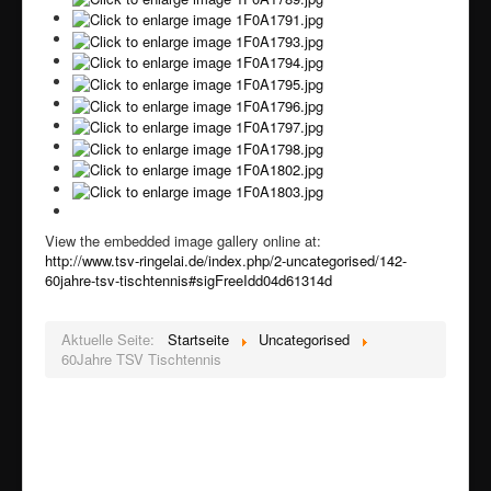
View the embedded image gallery online at:
http://www.tsv-ringelai.de/index.php/2-uncategorised/142-
60jahre-tsv-tischtennis#sigFreeIdd04d61314d
Aktuelle Seite:
Startseite
Uncategorised
60Jahre TSV Tischtennis